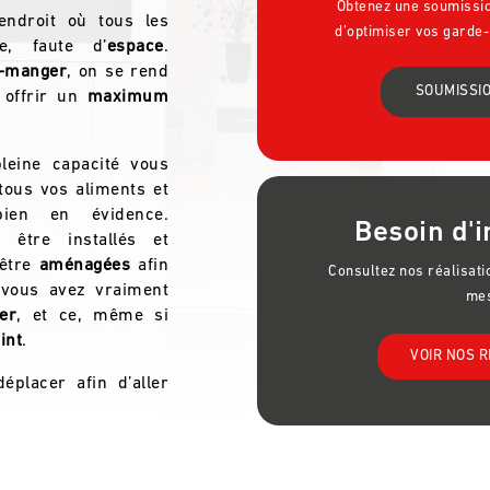
Obtenez une soumission
ndroit où tous les
d’optimiser vos garde
e, faute d’
espace
.
e-manger
, on se rend
SOUMISSIO
 offrir un
maximum
eine capacité vous
tous vos aliments et
bien en évidence.
Besoin d'i
 être installés et
 être
aménagées
afin
Consultez nos réalisat
 vous avez vraiment
mes
er
, et ce, même si
int
.
VOIR NOS R
éplacer afin d’aller