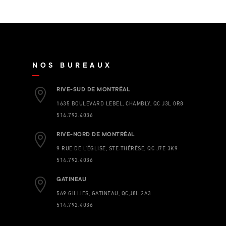
NOS BUREAUX

RIVE-SUD DE MONTRÉAL
1635 BOULEVARD LEBEL, CHAMBLY, QC J3L 0R8
514.792.4036

RIVE-NORD DE MONTRÉAL
9 RUE DE L'ÉGLISE, STE-THÉRÈSE, QC J7E 3K9
514.792.4036

GATINEAU
569 GILLIES, GATINEAU, QC,J8L 2A3
514.792.4036