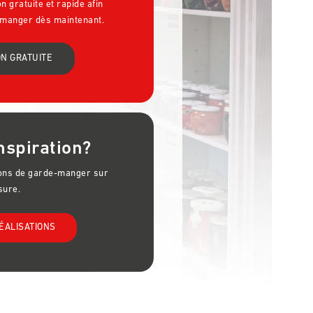
 gratuite et rapide afin
-manger dès maintenant.
N GRATUITE
nspiration?
ions de garde-manger sur
ure.
ÉALISATIONS