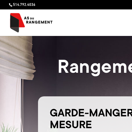
514.792.4036
Rangeme
GARDE-MANGER
MESURE