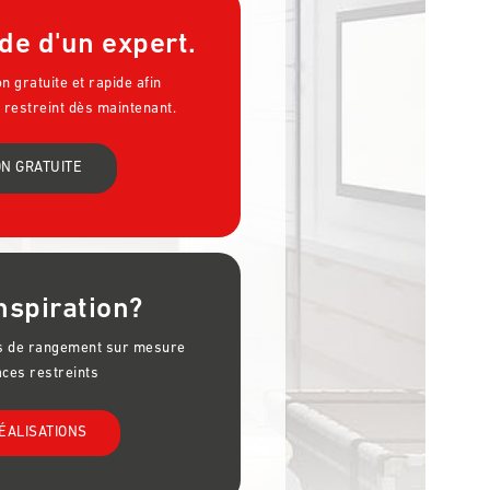
de d'un expert.
 gratuite et rapide afin
 restreint dès maintenant.
N GRATUITE
nspiration?
ns de rangement sur mesure
aces restreints
ÉALISATIONS