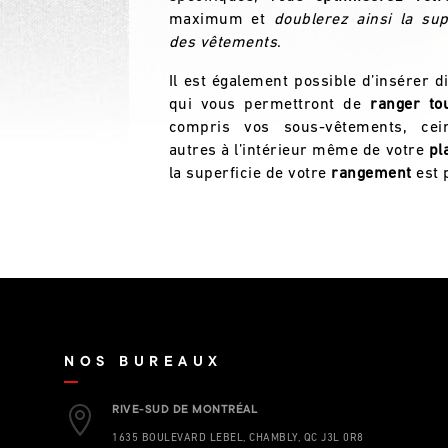
maximum et
doublerez ainsi la sup
des vêtements
.
Il est également possible d’insérer d
qui vous permettront de
ranger to
compris vos sous-vêtements, cein
autres à l’intérieur même de votre
pl
la superficie de votre
rangement
est p
NOS BUREAUX

RIVE-SUD DE MONTRÉAL
1635 BOULEVARD LEBEL, CHAMBLY, QC J3L 0R8