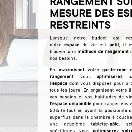
RANGEMENT SU
MESURE DES ES
RESTREINTS
Lorsque notre budget est
re
notre
espace
de vie est
petit
, il 
trouver une
méthode de rangement
nos besoins.
En
maximisant votre garde-robe
o
rangement
, vous
optimiserez
pa
l’
espace
dont vous disposez pour prof
tous les jours. En organisant votre li
vos besoins et vos habitudes de vi
l’espace disponible
pour ranger vos 
50% le tout en ayant la possibilité d
superflus dans la chambre à coucher
une deuxième
tablette-pôle
, se
spécifiques, vous
optimiserez votr