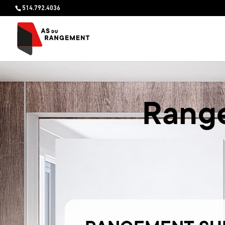
514.792.4036
Rang