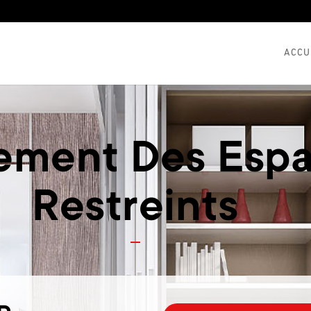
ACCU
ement Des Esp
Restreints