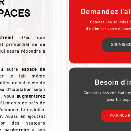
R
Demandez l'ai
PACES
Obtenez une soumission
d’optimiser votre espace
streint
et/ou que
est primordial de se
SOUMISSIO
qui saura répondre à
u autre
espace de
r le fait même
Besoin d'i
iter de votre vie de
eu d’habitation selon
Consultez nos réalisatio
e, vous
augmenterez
pour les esp
vêtements de près de
’éliminer le mobilier
VOIR NOS R
. Aussi, en ajoutant
lon des hauteurs
e garde-robe
à son