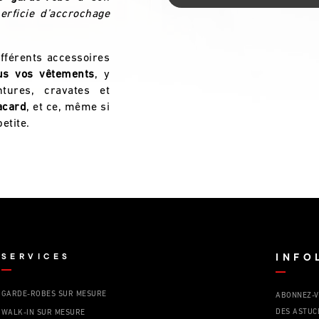
erficie d’accrochage
ifférents accessoires
us vos vêtements
, y
tures, cravates et
acard
, et ce, même si
etite.
SERVICES
INFO
GARDE-ROBES SUR MESURE
ABONNEZ-V
DES ASTUC
WALK-IN SUR MESURE